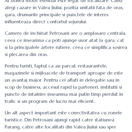
Al doilea motiv esential este legat de localizare. Cand
alegi
cazare in Valea Jiului
, pozitia unitatii fata de oras,
gara, drumurile principale si punctele de interes
influenteaza direct confortul sejurului.
Camere de inchiriat Petrosani are o amplasare centrala,
ceea ce inseamna ca poti ajunge usor atat la gara, cat
si la principalele artere rutiere, ceea ce simplifica sosirea
si plecarea din oras.
Pentru turisti, faptul ca au parcul, restaurantele,
magazinele si mijloacele de transport aproape de este
un avantaj major. Pentru cei aflati in delegatie sau in
scop de business, accesul rapid la parteneri, institutii si
puncte de intalnire inseamna mai putin timp pierdut in
trafic si un program de lucru mai eficient.
Un alt aspect important este conectivitatea cu zonele
turistice. Din Petrosani ajungi rapid catre statiunea
Parang, catre alte localitati din Valea Jiului sau spre