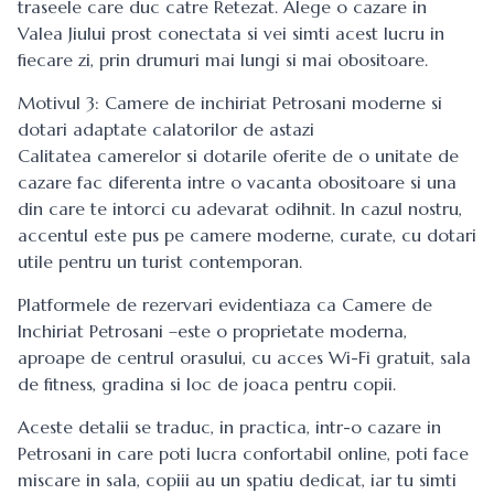
traseele care duc catre Retezat. Alege o cazare in
Valea Jiului prost conectata si vei simti acest lucru in
fiecare zi, prin drumuri mai lungi si mai obositoare.
Motivul 3: Camere de inchiriat Petrosani moderne si
dotari adaptate calatorilor de astazi
Calitatea camerelor si dotarile oferite de o unitate de
cazare fac diferenta intre o vacanta obositoare si una
din care te intorci cu adevarat odihnit. In cazul nostru,
accentul este pus pe camere moderne, curate, cu dotari
utile pentru un turist contemporan.
Platformele de rezervari evidentiaza ca Camere de
Inchiriat Petrosani –este o proprietate moderna,
aproape de centrul orasului, cu acces Wi-Fi gratuit, sala
de fitness, gradina si loc de joaca pentru copii.
Aceste detalii se traduc, in practica, intr-o cazare in
Petrosani in care poti lucra confortabil online, poti face
miscare in sala, copiii au un spatiu dedicat, iar tu simti