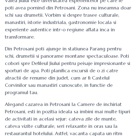
Valea Jiului este diversitatea experientelor pe care le
poti avea pornind din Petrosani. Zona nu inseamna doar
schi sau drumetii. Vorbim si despre trasee culturale,
manastiri, istorie industriala, gastronomie locala si
experiente autentice intr-o regiune aflata inca in
transformare.
Din Petrosani poti ajunge in statiunea Parang pentru
schi, drumetii si panorame montane spectaculoase. Poti
cobori spre Defileul Jiului pentru peisaje impresionante si
sporturi de apa. Poti planifica excursii de o zi catre
atractii de renume din judet, cum ar fi Castelul
Corvinilor sau manastiri cunoscute, in functie de
programul tau.
Alegand
cazarea in Petrosani
la Camere de inchiriat
Petrosani, esti in pozitia ideala sa imbini mai multe tipuri
de activitati in acelasi sejur: cateva zile de munte,
cateva vizite culturale, seri relaxante in oras sau la
restaurantul hotelului. Astfel, vacanta capata un ritm