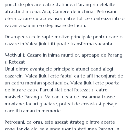
punct de plecare catre statiunea Parang si celelalte
atractii din zona. Aici,
Camere de inchiriat Petrosani
ofera cazare cu acces usor catre tot ce conteaza intr-o
vacanta sau intr-o deplasare de lucru.
Descopeera cele sapte motive principale pentru care o
cazare in Valea Jiului, iti poate transforma vacanta.
Motivul 1: Cazare in inima muntilor, aproape de Parang
si Retezat
Unul dintre avantajele principale atunci cand alegi
cazarein Valea Jiului este faptul ca te afli inconjurat de
un cadru montan spectaculos. Valea Jiului este poarta
de intrare catre Parcul National Retezat si catre
masivele Parang si Valcan, ceea ce inseamna trasee
montane, lacuri glaciare, poteci de creasta si peisaje
care iti raman in memorie.
Petrosani, ca oras, este asezat strategic intre aceste
zone, iar de aici se ajunge usor in statiunea Parang, in