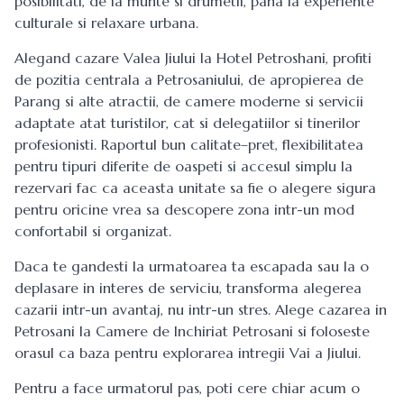
posibilitati, de la munte si drumetii, pana la experiente
culturale si relaxare urbana.
Alegand cazare Valea Jiului la Hotel Petroshani, profiti
de pozitia centrala a Petrosaniului, de apropierea de
Parang si alte atractii, de camere moderne si servicii
adaptate atat turistilor, cat si delegatiilor si tinerilor
profesionisti. Raportul bun calitate–pret, flexibilitatea
pentru tipuri diferite de oaspeti si accesul simplu la
rezervari fac ca aceasta unitate sa fie o alegere sigura
pentru oricine vrea sa descopere zona intr-un mod
confortabil si organizat.
Daca te gandesti la urmatoarea ta escapada sau la o
deplasare in interes de serviciu, transforma alegerea
cazarii intr-un avantaj, nu intr-un stres. Alege cazarea in
Petrosani la Camere de Inchiriat Petrosani si foloseste
orasul ca baza pentru explorarea intregii Vai a Jiului.
Pentru a face urmatorul pas, poti cere chiar acum o