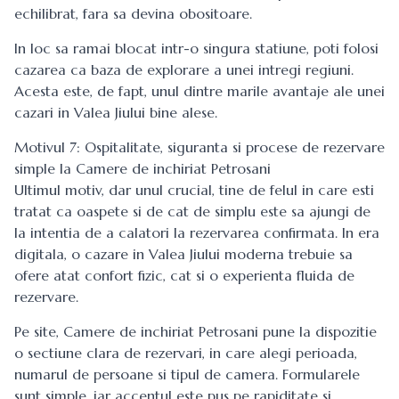
echilibrat, fara sa devina obositoare.
In loc sa ramai blocat intr-o singura statiune, poti folosi
cazarea ca baza de explorare a unei intregi regiuni.
Acesta este, de fapt, unul dintre marile avantaje ale unei
cazari in Valea Jiului bine alese.
Motivul 7: Ospitalitate, siguranta si procese de rezervare
simple la Camere de inchiriat Petrosani
Ultimul motiv, dar unul crucial, tine de felul in care esti
tratat ca oaspete si de cat de simplu este sa ajungi de
la intentia de a calatori la rezervarea confirmata. In era
digitala, o cazare in Valea Jiului moderna trebuie sa
ofere atat confort fizic, cat si o experienta fluida de
rezervare.
Pe site, Camere de inchiriat Petrosani pune la dispozitie
o sectiune clara de rezervari, in care alegi perioada,
numarul de persoane si tipul de camera. Formularele
sunt simple, iar accentul este pus pe rapiditate si