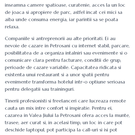
inseamna camere spatioase, curatenie, acces la un loc
de joaca si apropiere de parc, astfel incat cei mici sa
aiba unde consuma energia, iar parintii sa se poata
relaxa.
Companiile si antreprenorii au alte prioritati. Ei au
nevoie de cazare in Petrosani cu internet stabil, parcare,
posibilitatea de a organiza intalniri sau evenimente si o
comunicare clara pentru facturare, conditii de grup,
perioade de cazare variabile. Capacitatea ridicata si
existenta unui restaurant si a unor spatii pentru
evenimente transforma hotelul intr-o optiune serioasa
pentru delegatii sau traininguri.
Tinerii profesionisti si freelanceri care lucreaza remote
cauta un mix intre confort si inspiratie. Pentru ei,
cazarea in Valea Jiului la Petrosani ofera acces la munte,
trasee, aer curat si, in acelasi timp, un loc in care pot
deschide laptopul, pot participa la call-uri si isi pot