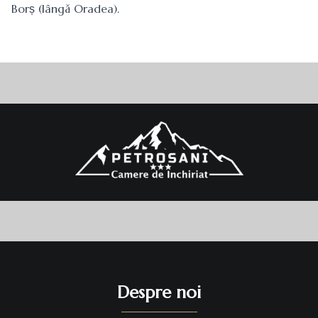
Borș (lângă Oradea).
Despre noi