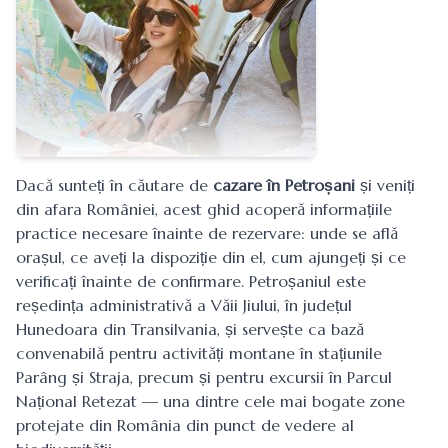
Dacă sunteți în căutare de
cazare în Petroșani
și veniți
din afara României, acest ghid acoperă informațiile
practice necesare înainte de rezervare: unde se află
orașul, ce aveți la dispoziție din el, cum ajungeți și ce
verificați înainte de confirmare. Petroșaniul este
reședința administrativă a Văii Jiului, în județul
Hunedoara din Transilvania, și servește ca bază
convenabilă pentru activități montane în stațiunile
Parâng și Straja, precum și pentru excursii în Parcul
Național Retezat — una dintre cele mai bogate zone
protejate din România din punct de vedere al