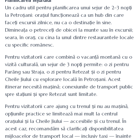
Planificarea sejurului
Un cadru util pentru planificarea unui sejur de 2–3 nopți
la Petroșani: orașul funcționează ca un hub din care
faceți excursii zilnice, nu ca o destinație în sine.
Dimineața o petreceți de obicei la munte sau în excursii;
seara, în oraș, cu cina la unul dintre restaurantele locale
cu specific românesc.
Pentru vizitatorii care combină o vacanță montană cu o
vizită culturală, un sejur de 3 nopți permite: o zi pentru
Parâng sau Straja, o zi pentru Retezat și o zi pentru
Cheile Jiului cu explorare locală în Petroșani. Acest
itinerar necesită mașină; conexiunile de transport public
spre stațiuni și spre Retezat sunt limitate.
Pentru vizitatorii care ajung cu trenul și nu au mașină,
opțiunile practice se limitează mai mult la centrul
orașului și la Cheile Jiului — accesibile și cu trenul. În
acest caz, recomandăm să clarificați disponibilitatea
mijloacelor de transport local — inclusiv taxi — înainte