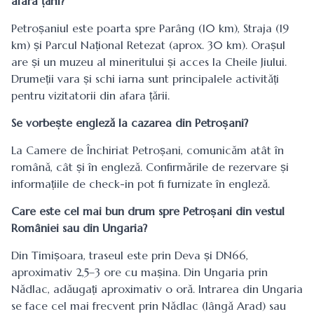
afara țării?
Petroșaniul este poarta spre Parâng (10 km), Straja (19
km) și Parcul Național Retezat (aprox. 30 km). Orașul
are și un muzeu al mineritului și acces la Cheile Jiului.
Drumeții vara și schi iarna sunt principalele activități
pentru vizitatorii din afara țării.
Se vorbește engleză la cazarea din Petroșani?
La Camere de Închiriat Petroșani, comunicăm atât în
română, cât și în engleză. Confirmările de rezervare și
informațiile de check-in pot fi furnizate în engleză.
Care este cel mai bun drum spre Petroșani din vestul
României sau din Ungaria?
Din Timișoara, traseul este prin Deva și DN66,
aproximativ 2,5–3 ore cu mașina. Din Ungaria prin
Nădlac, adăugați aproximativ o oră. Intrarea din Ungaria
se face cel mai frecvent prin Nădlac (lângă Arad) sau