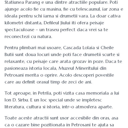
Statiunea Parang e una dintre atractiile populare. Poti
ajunge acolo fie cu masina, fie cu telescaunul, iar zona e
ideala pentru schi iarna si drumetii vara. La doar cativa
kilometri distanta, Defileul Jiului iti ofera peisaje
spectaculoase – un traseu perfect daca vrei sa te
reconectezi cu natura.
Pentru plimbari mai usoare, Cascada Lolaia si Cheile
Butii sunt doua locuri unde poti face drumetii scurte si
relaxante, cu peisaje care arata grozav in poze. Daca te
pasioneaza istoria locala, Muzeul Mineritului din
Petrosani merita o oprire. Acolo descoperi povestile
care au definit orasul timp de zeci de ani.
Tot aproape, in Petrila, poti vizita casa memoriala a lui
Ion D. Sirbu. E un loc special unde se impletesc
literatura, cultura si istoria, intr-o atmosfera aparte.
Toate aceste atractii sunt usor accesibile din oras, asa
ca o cazare bine pozitionata in Petrosani te ajuta sa