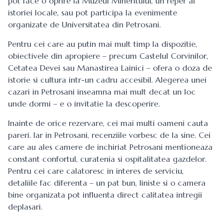
pot face o oprire la Muzeul Mineritului, un reper al
istoriei locale, sau pot participa la evenimente
organizate de Universitatea din Petrosani.
Pentru cei care au putin mai mult timp la dispozitie,
obiectivele din apropiere – precum Castelul Corvinilor,
Cetatea Devei sau Manastirea Lainici – ofera o doza de
istorie si cultura intr-un cadru accesibil. Alegerea unei
cazari in Petrosani inseamna mai mult decat un loc
unde dormi – e o invitatie la descoperire.
Inainte de orice rezervare, cei mai multi oameni cauta
pareri. Iar in Petrosani, recenziile vorbesc de la sine. Cei
care au ales camere de inchiriat Petrosani mentioneaza
constant confortul, curatenia si ospitalitatea gazdelor.
Pentru cei care calatoresc in interes de serviciu,
detaliile fac diferenta – un pat bun, liniste si o camera
bine organizata pot influenta direct calitatea intregii
deplasari.