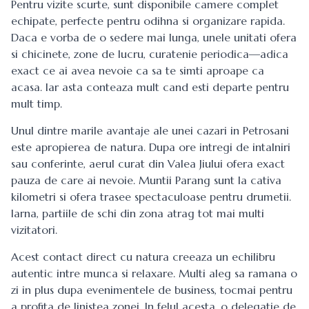
Pentru vizite scurte, sunt disponibile camere complet
echipate, perfecte pentru odihna si organizare rapida.
Daca e vorba de o sedere mai lunga, unele unitati ofera
si chicinete, zone de lucru, curatenie periodica—adica
exact ce ai avea nevoie ca sa te simti aproape ca
acasa. Iar asta conteaza mult cand esti departe pentru
mult timp.
Unul dintre marile avantaje ale unei cazari in Petrosani
este apropierea de natura. Dupa ore intregi de intalniri
sau conferinte, aerul curat din Valea Jiului ofera exact
pauza de care ai nevoie. Muntii Parang sunt la cativa
kilometri si ofera trasee spectaculoase pentru drumetii.
Iarna, partiile de schi din zona atrag tot mai multi
vizitatori.
Acest contact direct cu natura creeaza un echilibru
autentic intre munca si relaxare. Multi aleg sa ramana o
zi in plus dupa evenimentele de business, tocmai pentru
a profita de linistea zonei. In felul acesta, o delegatie de