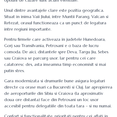
optiuni de cazare sunt acum esentiale.
Unul dintre avantajele clare este pozitia geografica.
Situat in inima Vaii Jiului, intre Muntii Parang, Valcan si
Retezat, orasul functioneaza ca un punct de legatura
intre regiuni importante.
Pentru firmele care activeaza in judetele Hunedoara,
Gorj sau Transilvania, Petrosani e o baza de lucru
comoda. De aici, distantele spre Deva, Targu Jiu, Sebes
sau Craiova se parcurg usor. Iar pentru cei care
calatoresc des, asta inseamna timp economisit si mai
putin stres.
Gara modernizata si drumurile bune asigura legaturi
directe cu orase mari ca Bucuresti si Cluj. Iar apropierea
de aeroporturile din Sibiu si Craiova (la aproximativ
doua ore distanta) face din Petrosani un loc usor
accesibil pentru delegatiile din toata tara – si nu numai.
Confort si functionalitate, prioritati pentru cei aflati in