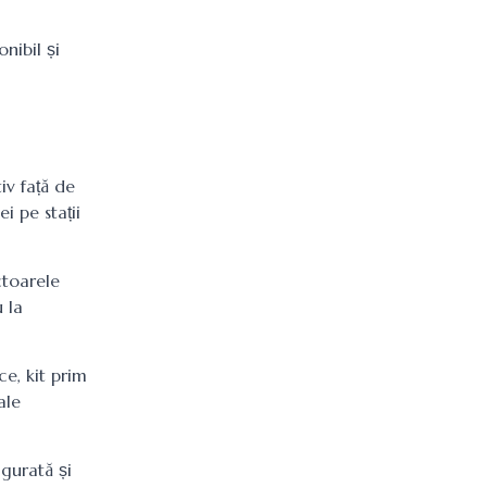
nibil și
iv față de
i pe stații
ctoarele
 la
e, kit prim
ale
gurată și