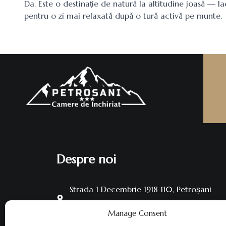
Da. Este o destinație de natură la altitudine joasă — la
pentru o zi mai relaxată după o tură activă pe munte.
Despre noi
Strada 1 Decembrie 1918 110, Petroșani
332040, Romania
Manage Consent
(+40) 721 205 023