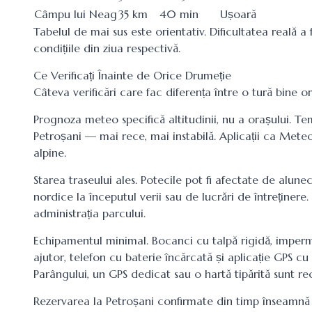
Câmpu lui Neag
35 km
40 min
Ușoară
Tabelul de mai sus este orientativ. Dificultatea reală a
condițiile din ziua respectivă.
Ce Verificați Înainte de Orice Drumeție
Câteva verificări care fac diferența între o tură bine 
Prognoza meteo specifică altitudinii, nu a orașului. Te
Petroșani — mai rece, mai instabilă. Aplicații ca Mete
alpine.
Starea traseului ales. Potecile pot fi afectate de alu
nordice la începutul verii sau de lucrări de întreținere.
administrația parcului.
Echipamentul minimal. Bocanci cu talpă rigidă, imperm
ajutor, telefon cu baterie încărcată și aplicație GPS cu
Parângului, un GPS dedicat sau o hartă tipărită sunt 
Rezervarea la Petroșani
confirmate din timp înseamnă c