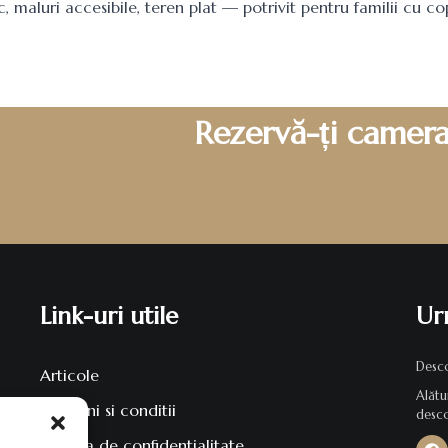
c, maluri accesibile, teren plat — potrivit pentru familii cu co
Rezervă-ți camera 
Link-uri utile
Ur
Desco
Articole
Alătu
Termeni si conditii
desco
Politica de confidentialitate