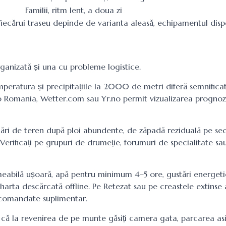
Familii, ritm lent, a doua zi
 fiecărui traseu depinde de varianta aleasă, echipamentul dispo
organizată și una cu probleme logistice.
mperatura și precipitațiile la 2000 de metri diferă semnificat
o Romania, Wetter.com sau Yr.no permit vizualizarea prognoze
necări de teren după ploi abundente, de zăpadă reziduală pe se
 Verificați pe grupuri de drumeție, forumuri de specialitate sau
eabilă ușoară, apă pentru minimum 4–5 ore, gustări energetic
 harta descărcată offline. Pe Retezat sau pe creastele extinse 
recomandate suplimentar.
ă la revenirea de pe munte găsiți camera gata, parcarea asi