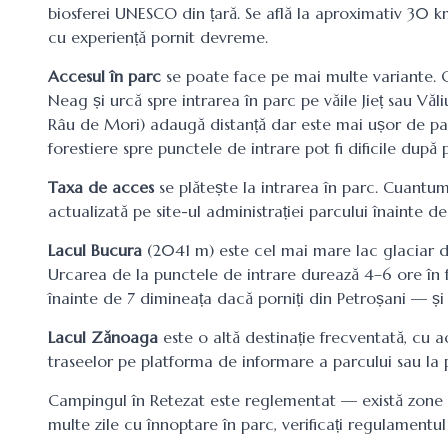
biosferei UNESCO din țară. Se află la aproximativ 30 k
cu experiență pornit devreme.
Accesul în parc
se poate face pe mai multe variante. C
Neag și urcă spre intrarea în parc pe văile Jieț sau Vă
Râu de Mori) adaugă distanță dar este mai ușor de par
forestiere spre punctele de intrare pot fi dificile după
Taxa de acces
se plătește la intrarea în parc. Cuantumu
actualizată pe site-ul administrației parcului înainte de
Lacul Bucura
(2041 m) este cel mai mare lac glaciar din
Urcarea de la punctele de intrare durează 4–6 ore în 
înainte de 7 dimineața dacă porniți din Petroșani — 
Lacul Zănoaga
este o altă destinație frecventată, cu a
traseelor pe platforma de informare a parcului sau la p
Campingul în Retezat este reglementat — există zone pe
multe zile cu înnoptare în parc, verificați regulamentul