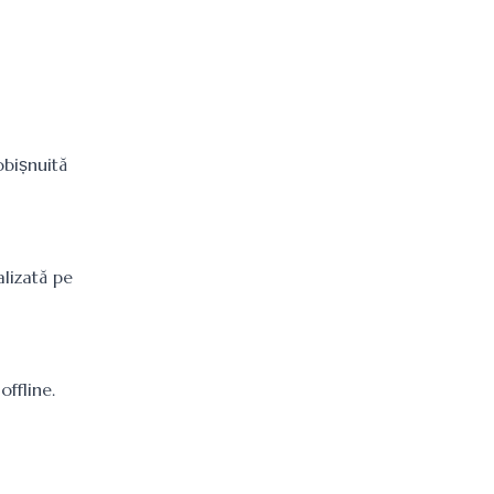
obișnuită
alizată pe
ffline.