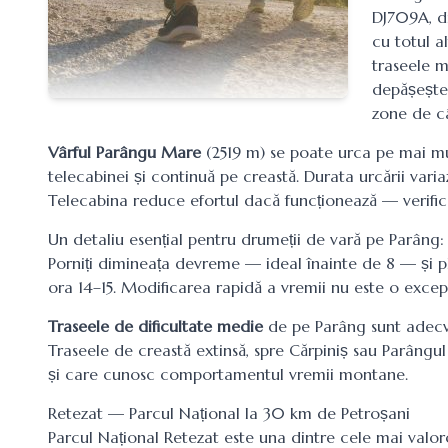
DJ709A, dr
cu totul al
traseele m
depășește 
zone de c
Vârful Parângu Mare
(2519 m) se poate urca pe mai mul
telecabinei și continuă pe creastă. Durata urcării variaz
Telecabina reduce efortul dacă funcționează — verifica
Un detaliu esențial pentru drumeții de vară pe Parâng: 
Porniți dimineața devreme — ideal înainte de 8 — și pla
ora 14–15. Modificarea rapidă a vremii nu este o excepți
Traseele de dificultate medie
de pe Parâng sunt adecv
Traseele de creastă extinsă, spre Cărpiniș sau Parâng
și care cunosc comportamentul vremii montane.
Retezat — Parcul Național la 30 km de Petroșani
Parcul Național Retezat este una dintre cele mai valor