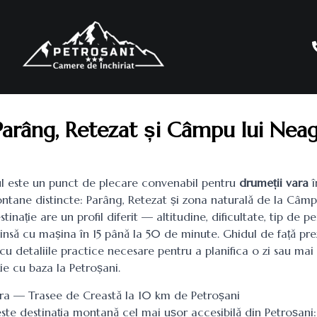
Parâng, Retezat și Câmpu lui Nea
ul este un punct de plecare convenabil pentru
drumeții vara
î
tane distincte: Parâng, Retezat și zona naturală de la Câmp
tinație are un profil diferit — altitudine, dificultate, tip de pe
tinsă cu mașina în 15 până la 50 de minute. Ghidul de față pre
 cu detaliile practice necesare pentru a planifica o zi sau mai
e cu baza la Petroșani.
ra — Trasee de Creastă la 10 km de Petroșani
ste destinația montană cel mai ușor accesibilă din Petroșani