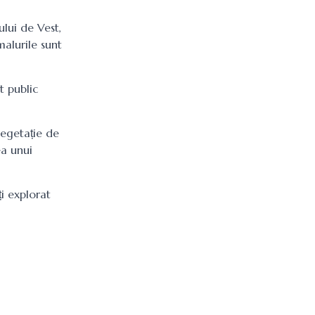
ului de Vest,
malurile sunt
t public
vegetație de
ea unui
i explorat