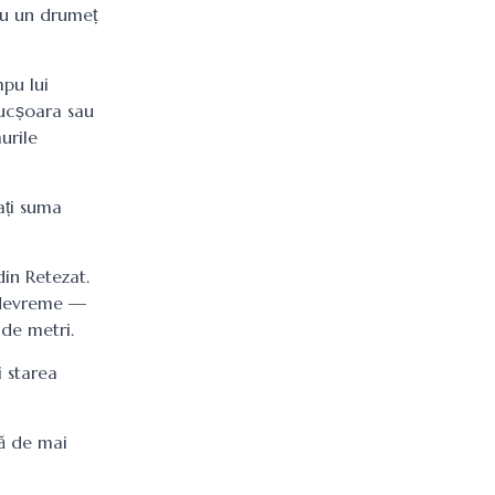
tru un drumeț
pu lui
Nucșoara sau
urile
ați suma
din Retezat.
t devreme —
de metri.
i starea
ră de mai