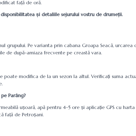
dificat față de oră.
ponibilitatea și detaliile sejurului vostru de drumeții.
mul grupului. Pe varianta prin cabana Groapa Seacă, urcarea 
nile de după-amiaza frecvente pe creastă vara.
 poate modifica de la un sezon la altul. Verificați suma actu
e.
 pe Parâng?
rmeabilă ușoară, apă pentru 4–5 ore și aplicație GPS cu harta o
ă față de Petroșani.