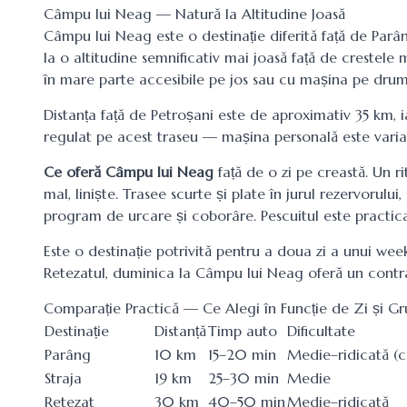
Câmpu lui Neag — Natură la Altitudine Joasă
Câmpu lui Neag este o destinație diferită față de Parân
la o altitudine semnificativ mai joasă față de crestele
în mare parte accesibile pe jos sau cu mașina pe drum
Distanța față de Petroșani este de aproximativ 35 km, 
regulat pe acest traseu — mașina personală este varia
Ce oferă Câmpu lui Neag
față de o zi pe creastă. Un ri
mal, liniște. Trasee scurte și plate în jurul rezervorulu
program de urcare și coborâre. Pescuitul este practicat
Este o destinație potrivită pentru a doua zi a unui we
Retezatul, duminica la Câmpu lui Neag oferă un contrast
Comparație Practică — Ce Alegi în Funcție de Zi și Gr
Destinație
Distanță
Timp auto
Dificultate
Parâng
10 km
15–20 min
Medie–ridicată (c
Straja
19 km
25–30 min
Medie
Retezat
30 km
40–50 min
Medie–ridicată