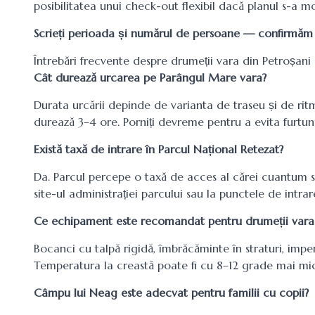
posibilitatea unui check-out flexibil dacă planul s-a mo
Scrieți perioada și numărul de persoane — confirmăm dis
Întrebări frecvente despre drumeții vara din Petroșani
Cât durează urcarea pe Parângul Mare vara?
Durata urcării depinde de varianta de traseu și de rit
durează 3–4 ore. Porniți devreme pentru a evita furtu
Există taxă de intrare în Parcul Național Retezat?
Da. Parcul percepe o taxă de acces al cărei cuantum se
site-ul administrației parcului sau la punctele de intrar
Ce echipament este recomandat pentru drumeții vara
Bocanci cu talpă rigidă, îmbrăcăminte în straturi, impe
Temperatura la creastă poate fi cu 8–12 grade mai mic
Câmpu lui Neag este adecvat pentru familii cu copii?