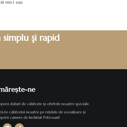
pii mici sau
simplu şi rapid
mărește-ne
peră sfaturi de călătorie și ofertele noastre speciale.
ră-te călătoriei noastre pe rețelele de socializare și
peră camere de închiriat Petrosani!