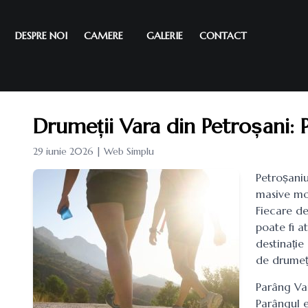
DESPRE NOI
CAMERE
GALERIE
CONTACT
Drumeții Vara din Petroșani: 
29 iunie 2026 | Web Simplu
Petroșani
masive mon
Fiecare des
poate fi a
destinație
de drumeți
Parâng Va
Parângul e