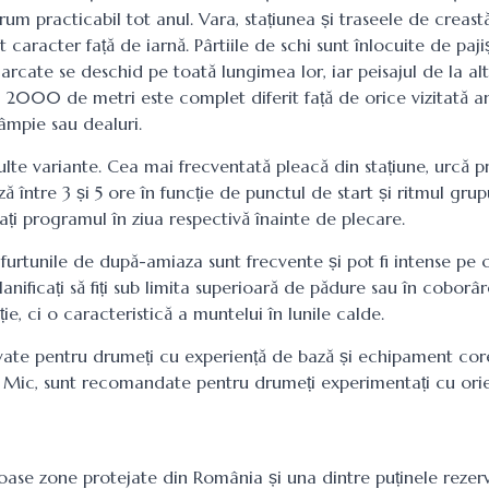
um practicabil tot anul. Vara, stațiunea și traseele de creast
t caracter față de iarnă. Pârtiile de schi sunt înlocuite de pajiș
arcate se deschid pe toată lungimea lor, iar peisajul de la al
2000 de metri este complet diferit față de orice vizitată an
âmpie sau dealuri.
te variante. Cea mai frecventată pleacă din stațiune, urcă p
ă între 3 și 5 ore în funcție de punctul de start și ritmul grupu
ți programul în ziua respectivă înainte de plecare.
furtunile de după-amiaza sunt frecvente și pot fi intense pe c
nificați să fiți sub limita superioară de pădure sau în coborâr
e, ci o caracteristică a muntelui în lunile calde.
ate pentru drumeți cu experiență de bază și echipament cor
ul Mic, sunt recomandate pentru drumeți experimentați cu ori
oase zone protejate din România și una dintre puținele rezerva