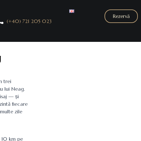
Rezervă
(+40) 721 205 023
g
n trei
u lui Neag.
isaj — și
zintă fiecare
 multe zile
: 10 km pe