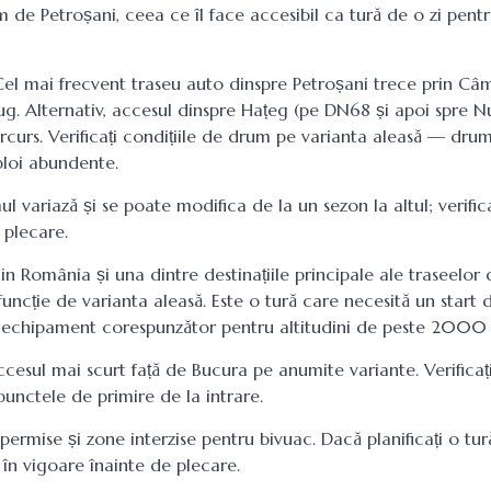
m de Petroșani, ceea ce îl face accesibil ca tură de o zi pen
el mai frecvent traseu auto dinspre Petroșani trece prin Câm
liug. Alternativ, accesul dinspre Hațeg (pe DN68 și apoi spre 
curs. Verificați condițiile de drum pe varianta aleasă — drum
 ploi abundente.
l variază și se poate modifica de la un sezon la altul; verific
 plecare.
 România și una dintre destinațiile principale ale traseelor 
funcție de varianta aleasă. Este o tură care necesită un star
și echipament corespunzător pentru altitudini de peste 2000 
ccesul mai scurt față de Bucura pe anumite variante. Verificaț
unctele de primire de la intrare.
rmise și zone interzise pentru bivuac. Dacă planificați o tu
 în vigoare înainte de plecare.