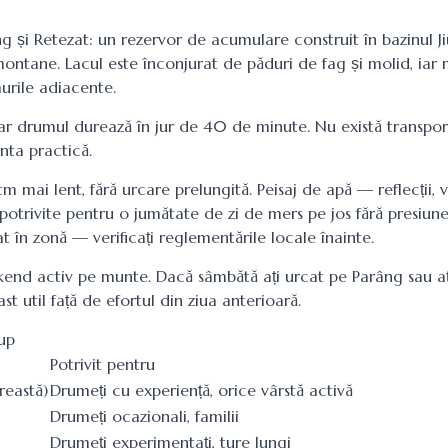
g și Retezat: un rezervor de acumulare construit în bazinul Ji
 montane. Lacul este înconjurat de păduri de fag și molid, iar 
urile adiacente.
iar drumul durează în jur de 40 de minute. Nu există transpor
nta practică.
tm mai lent, fără urcare prelungită. Peisaj de apă — reflecții, 
i, potrivite pentru o jumătate de zi de mers pe jos fără presiun
 în zonă — verificați reglementările locale înainte.
ekend activ pe munte. Dacă sâmbătă ați urcat pe Parâng sau aț
 util față de efortul din ziua anterioară.
up
Potrivit pentru
reastă)
Drumeți cu experiență, orice vârstă activă
Drumeți ocazionali, familii
Drumeți experimentați, ture lungi