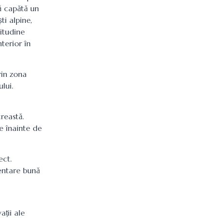
ă capătă un
ti alpine,
titudine
terior în
rin zona
lui.
reastă.
e înainte de
ect.
entare bună
ții ale