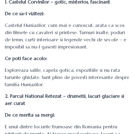
1. Castelul Corvinilor – gotic, misterios, fascinant
De ce sa-l vizitezi:
Castelul Huniazilor, cum mai e cunoscut, arata ca scos
din filmele cu cavaleri si printese. Turnuri inalte, poduri
de lemn, curti interioare si legende vechi de secole – e
imposibil sa nu-l gasesti impresionant.
Ce poti face acolo:
Exploreaza salile, capela gotica, expozitiile si nu rata
tururile ghidate. Sunt pline de povesti interesante despre
familia Huniazilor.
2. Parcul National Retezat – drumetii, lacuri glaciare si
aer curat
De ce merita sa mergi:
E unul dintre locurile frumoase din Romania pentru
iubitorii de munte. Ai trasee spectaculoase, lacuri ca